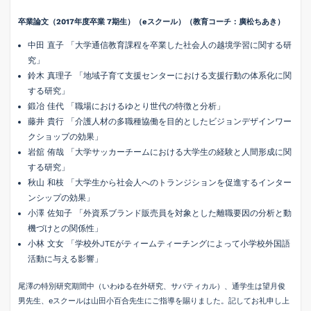
卒業論文（
2017
年度卒業
7
期生）（
e
スクール）（教育コーチ：廣松ちあき）
中田 直子 「大学通信教育課程を卒業した社会人の越境学習に関する研
究」
鈴木 真理子 「地域子育て支援センターにおける支援行動の体系化に関
する研究」
鍛冶 佳代 「職場におけるゆとり世代の特徴と分析」
藤井 貴行 「介護人材の多職種協働を目的としたビジョンデザインワー
クショップの効果」
岩舘 侑哉 「大学サッカーチームにおける大学生の経験と人間形成に関
する研究」
秋山
和枝 「大学生から社会人へのトランジションを促進するインター
ンシップの効果」
小澤 佐知子 「外資系ブランド販売員を対象とした離職要因の分析と動
機づけとの関係性」
小林 文女 「学校外
JTE
がティームティーチングによって小学校外国語
活動に与える影響」
尾澤の特別研究期間中（いわゆる在外研究、サバティカル）、通学生は望月俊
男先生、eスクールは山田小百合先生にご指導を賜りました。記してお礼申し上