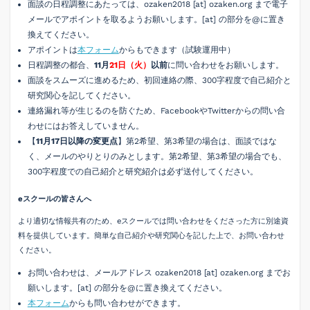
面談の日程調整にあたっては、ozaken2018 [at] ozaken.org まで電子
メールでアポイントを取るようお願いします。[at] の部分を@に置き
換えてください。
アポイントは
本フォーム
からもできます（試験運用中）
日程調整の都合、
11月
21日（火）
以前
に問い合わせをお願いします。
面談をスムーズに進めるため、初回連絡の際、300字程度で自己紹介と
研究関心を記してください。
連絡漏れ等が生じるのを防ぐため、FacebookやTwitterからの問い合
わせにはお答えしていません。
【
11月17日以降の変更点
】第2希望、第3希望の場合は、面談ではな
く、メールのやりとりのみとします。第2希望、第3希望の場合でも、
300字程度での自己紹介と研究紹介は必ず送付してください。
eスクールの皆さんへ
より適切な情報共有のため、eスクールでは問い合わせをくださった方に別途資
料を提供しています。簡単な自己紹介や研究関心を記した上で、お問い合わせ
ください。
お問い合わせは、メールアドレス ozaken2018 [at] ozaken.org までお
願いします。[at] の部分を@に置き換えてください。
本フォーム
からも問い合わせができます。