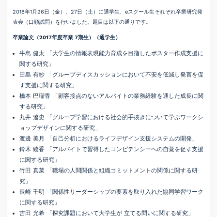
2018年1月26日（金）、27日（土）に通学生、eスクール生それぞれ卒業研究発
表会（口頭試問）を行いました。題目は以下の通りです。
卒業論文（
2017
年度卒業
7
期生）（通学生）
牛島 健太 「大学生の情報表現能力育成を目指したポスター作成支援に
関する研究」
田島 有紗 「グループディスカッションにおいて不安を低減し発言を促
す支援に関する研究」
橋本 巴瑠香 「顧客接点のないアルバイトの業務経験を通した成長に関
する研究」
丸井 遼史 「グループ学習における社会的手抜きについて学ぶワークシ
ョップデザインに関する研究」
渡邊 美月 「自己分析におけるライフデザイン支援システムの開発」
鈴木 綾香 「アルバイトで習得したコンピテンシーへの自覚を促す支援
に関する研究」
竹田 真菜 「職場の人間関係と組織コミットメントの関係に関する研
究」
長崎 千明 「関係性リーダーシップの要素を取り入れた協同学習ワーク
に関する研究」
吉田 光希 「探究課題において大学生が 立てる問いに関する研究」