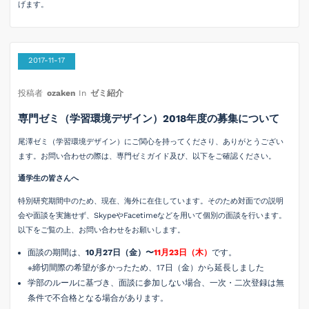
げます。
2017-11-17
投稿者
ozaken
In
ゼミ紹介
専門ゼミ（学習環境デザイン）2018年度の募集について
尾澤ゼミ（学習環境デザイン）にご関心を持ってくださり、ありがとうござい
ます。お問い合わせの際は、専門ゼミガイド及び、以下をご確認ください。
通学生の皆さんへ
特別研究期間中のため、現在、海外に在住しています。そのため対面での説明
会や面談を実施せず、SkypeやFacetimeなどを用いて個別の面談を行います。
以下をご覧の上、お問い合わせをお願いします。
面談の期間は、
10月27日（金）〜
11月23日（木）
です。
※締切間際の希望が多かったため、17日（金）から延長しました
学部のルールに基づき、面談に参加しない場合、一次・二次登録は無
条件で不合格となる場合があります。