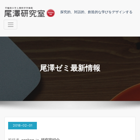
コ
ン
探究的、対話的、創造的な学びをデザインする
テ
ン
ツ
へ
ス
キ
ッ
プ
尾澤ゼミ最新情報
2018-02-01