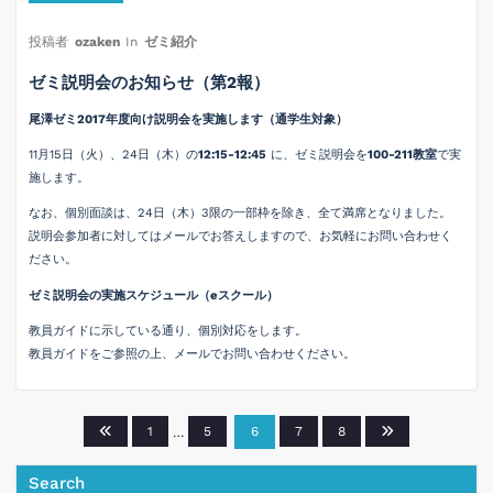
投稿者
ozaken
In
ゼミ紹介
ゼミ説明会のお知らせ（第2報）
尾澤ゼミ2017年度向け説明会を実施します（通学生対象）
11月15日（火）、24日（木）の
12:15-12:45
に、ゼミ説明会を
100-211教室
で実
施します。
なお、個別面談は、24日（木）3限の一部枠を除き、全て満席となりました。
説明会参加者に対してはメールでお答えしますので、お気軽にお問い合わせく
ださい。
ゼミ説明会の実施スケジュール（eスクール）
教員ガイドに示している通り、個別対応をします。
教員ガイドをご参照の上、メールでお問い合わせください。
投
1
…
5
6
7
8
稿
Search