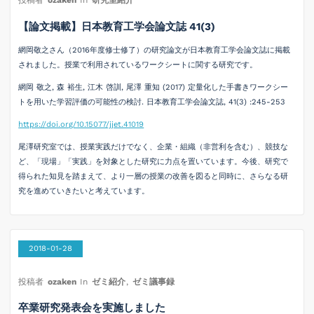
投稿者
ozaken
In
研究室紹介
【論文掲載】日本教育工学会論文誌 41(3)
網岡敬之さん（2016年度修士修了）の研究論文が日本教育工学会論文誌に掲載
されました。授業で利用されているワークシートに関する研究です。
網岡 敬之, 森 裕生, 江木 啓訓, 尾澤 重知 (2017) 定量化した手書きワークシー
トを用いた学習評価の可能性の検討. 日本教育工学会論文誌, 41(3) :245-253
https://doi.org/10.15077/jjet.41019
尾澤研究室では、授業実践だけでなく、企業・組織（非営利を含む）、競技な
ど、「現場」「実践」を対象とした研究に力点を置いています。今後、研究で
得られた知見を踏まえて、より一層の授業の改善を図ると同時に、さらなる研
究を進めていきたいと考えています。
2018-01-28
投稿者
ozaken
In
ゼミ紹介
,
ゼミ議事録
卒業研究発表会を実施しました