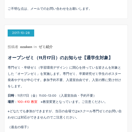
ご不明な点は、メールでのお問い合わせをお願いします。
2017-10-28
投稿者
ozaken
In
ゼミ紹介
オープンゼミ（11月17日）のお知らせ【通学生対象】
専門ゼミ・卒研ゼミ（学習環境デザイン）に関心を持っている皆さんを対象と
した「オープンゼミ」を実施します。専門ゼミ、卒業研究ゼミ学生のポスター
発表やデモが中心です。参加予約不要、入退室自由です。入室の際に受け付け
をします。
日時
：11月17日（金）11:00-13:00 （入退室自由・予約不要）
場所
：
100-410 教室
※教室変更となっています。ご注意ください。
※どなたでも参加ができますが、当日の会場ではeスクール専門ゼミのお問い合
わせには対応ができませんのでご注意ください。
（過去の様子）