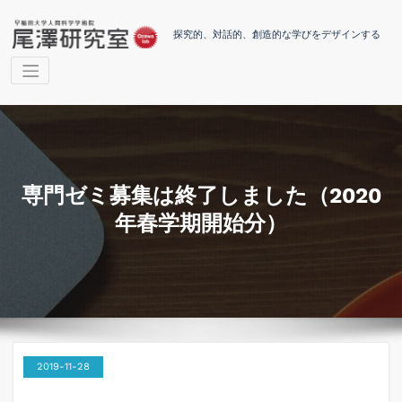
コ
ン
探究的、対話的、創造的な学びをデザインする
テ
ン
ツ
へ
ス
キ
ッ
プ
専門ゼミ募集は終了しました（2020
年春学期開始分）
2019-11-28